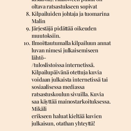
oltava ratsastukseen sopivat
Kilpailuiden johtaja ja tuomarina
Malin
Järjestäjä pidättää oikeuden
muutoksiin.
Ilmoittautumalla kilpailuun annat
luvan nimesi julkaisemiseen
lähtö-
/tuloslistoissa internetissä.
Kilpailupäivänä otettuja kuvia
voidaan julkaista internetissä tai
sosiaalisessa mediassa
ratsastuskoulun sivuilla. Kuvia
saa käyttää mainostarkoituksessa.
Mikäli
erikseen haluat kieltää kuvien
julkaisun, otathan yhteyttä!