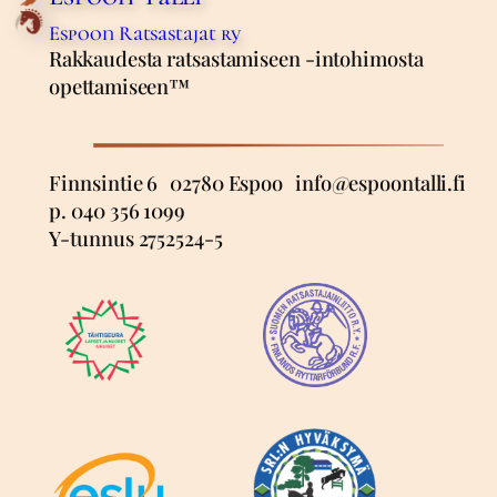
Espoon Ratsastajat ry
Rakkaudesta ratsastamiseen -intohimosta
opettamiseen™
Finnsintie 6 02780 Espoo info@espoontalli.fi
p. 040 356 1099
Y-tunnus 2752524-5