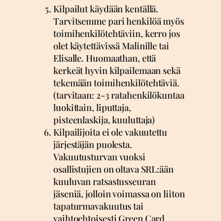
Kilpailut käydään kentällä.
Tarvitsemme pari henkilöä myös
toimihenkilötehtäviin, kerro jos
olet käytettävissä Malinille tai
Elisalle. Huomaathan, että
kerkeät hyvin kilpailemaan sekä
tekemään toimihenkilötehtäviä.
(tarvitaan: 2-3 ratahenkilökuntaa
luokittain, liputtaja,
pisteenlaskija, kuuluttaja)
Kilpailijoita ei ole vakuutettu
järjestäjän puolesta.
Vakuutusturvan vuoksi
osallistujien on oltava SRL:ään
kuuluvan ratsastusseuran
jäseniä, jolloin voimassa on liiton
tapaturmavakuutus tai
vaihtoehtoisesti Green Card.