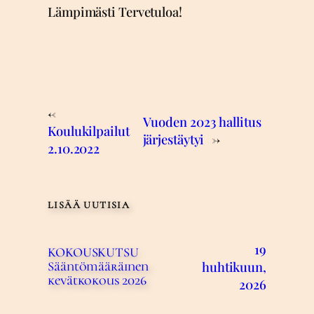
Lämpimästi Tervetuloa!
←
Vuoden 2023 hallitus
Koulukilpailut
järjestäytyi
→
2.10.2022
LISÄÄ UUTISIA
19
KOKOUSKUTSU
huhtikuun,
Sääntömääräinen
kevätkokous 2026
2026