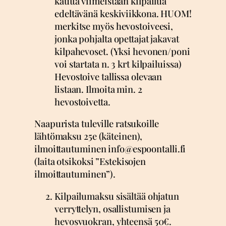
kautta viimeistään kilpailua
edeltävänä keskiviikkona. HUOM!
merkitse myös hevostoiveesi,
jonka pohjalta opettajat jakavat
kilpahevoset. (Yksi hevonen/poni
voi startata n. 3 krt kilpailuissa)
Hevostoive tallissa olevaan
listaan. Ilmoita min. 2
hevostoivetta.
Naapurista tuleville ratsukoille
lähtömaksu 25e (käteinen),
ilmoittautuminen info@espoontalli.fi
(laita otsikoksi ”Estekisojen
ilmoittautuminen”).
Kilpailumaksu sisältää ohjatun
verryttelyn, osallistumisen ja
hevosvuokran, yhteensä 50€.