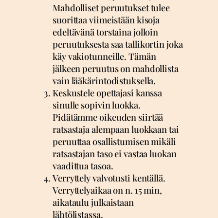
Mahdolliset peruutukset tulee
suorittaa viimeistään kisoja
edeltävänä torstaina jolloin
peruutuksesta saa tallikortin joka
käy vakiotunneille. Tämän
jälkeen peruutus on mahdollista
vain lääkärintodistuksella.
Keskustele opettajasi kanssa
sinulle sopivin luokka.
Pidätämme oikeuden siirtää
ratsastaja alempaan luokkaan tai
peruuttaa osallistumisen mikäli
ratsastajan taso ei vastaa luokan
vaadittua tasoa.
Verryttely valvotusti kentällä.
Verryttelyaikaa on n. 15 min,
aikataulu julkaistaan
lähtölistassa.