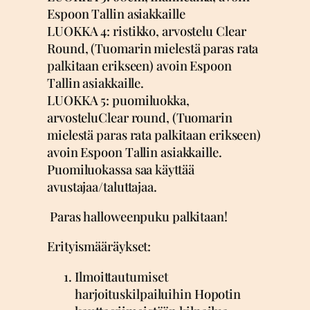
Espoon Tallin asiakkaille
LUOKKA 4: ristikko, arvostelu Clear
Round, (Tuomarin mielestä paras rata
palkitaan erikseen) avoin Espoon
Tallin asiakkaille.
LUOKKA 5: puomiluokka,
arvosteluClear round, (Tuomarin
mielestä paras rata palkitaan erikseen)
avoin Espoon Tallin asiakkaille.
Puomiluokassa saa käyttää
avustajaa/taluttajaa.
Paras halloweenpuku palkitaan!
Erityismääräykset:
Ilmoittautumiset
harjoituskilpailuihin Hopotin