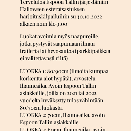
Tervetuloa Espoon Tallin järjestämiin
Halloween esteratsastuksen
harjoituskilpailuihin su 30.10.2022
alkaen noin klo 9.00
Luokat avoimia myös naapureille,
jotka pystyvät saapumaan ilman
traileria tai hevosautoa (parkkipaikkaa
ei valitettavasti riitä)
LUOKKA 1: 80/90cm (ilmoita kumpaa
korkeutta aiot hypätä), arvostelu
Ihanneaika. Avoin Espoon Tallin
asiakkaille, joilla on 2021 tai 2022
vuodelta hyväksytty tulos vähintään
80/70cm luokasta.
LUOKKA 2: 70cm, Ihanneaika, avoin
Espoon Tallin asiakkaille,
LUOKKA 3: 60cm, Ihanneaika, avoin