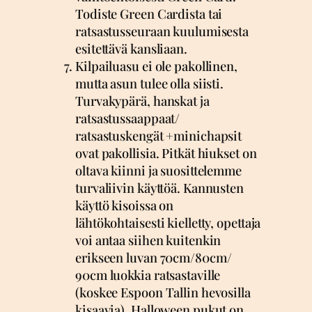
Todiste Green Cardista tai
ratsastusseuraan kuulumisesta
esitettävä kansliaan.
Kilpailuasu ei ole pakollinen,
mutta asun tulee olla siisti.
Turvakypärä, hanskat ja
ratsastussaappaat/
ratsastuskengät +minichapsit
ovat pakollisia. Pitkät hiukset on
oltava kiinni ja suosittelemme
turvaliivin käyttöä. Kannusten
käyttö kisoissa on
lähtökohtaisesti kielletty, opettaja
voi antaa siihen kuitenkin
erikseen luvan 70cm/80cm/
90cm luokkia ratsastaville
(koskee Espoon Tallin hevosilla
kisaavia). Halloween pukut on