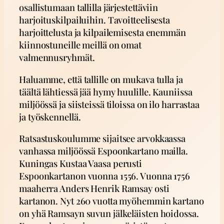
osallistumaan tallilla järjestettäviin
harjoituskilpailuihin. Tavoitteelisesta
harjoittelusta ja kilpailemisesta enemmän
kiinnostuneille meillä on omat
valmennusryhmät.
Haluamme, että tallille on mukava tulla ja
täältä lähtiessä jää hymy huulille. Kauniissa
miljöössä ja siisteissä tiloissa on ilo harrastaa
ja työskennellä.
Ratsastuskoulumme sijaitsee arvokkaassa
vanhassa miljöössä Espoonkartano mailla.
Kuningas Kustaa Vaasa perusti
Espoonkartanon vuonna 1556. Vuonna 1756
maaherra Anders Henrik Ramsay osti
kartanon. Nyt 260 vuotta myöhemmin kartano
on yhä Ramsayn suvun jälkeläisten hoidossa.