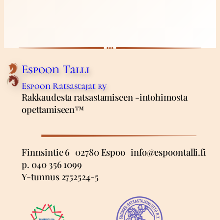
Espoon Talli
Espoon Ratsastajat ry
Rakkaudesta ratsastamiseen -intohimosta
opettamiseen™
Finnsintie 6 02780 Espoo info@espoontalli.fi
p. 040 356 1099
Y-tunnus 2752524-5