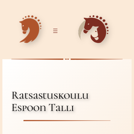
Siirry
sisältöön
Ratsastuskoulu
Espoon Talli