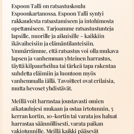
Espoon Talli on ratsastuskoulu
Espoonkartanossa. Espoon Talli syntyi
rakkaudesta ratsastamiseen ja intohimosta
opettamiseen. Tarjoamme ratsastustunteja
lapsille, nuorille ja aikuisille – kaikkiin
ikävaiheisiin ja elämäntilanteisiin.
Ymmärrämme, että ratsastus voi olla mukava
lapsen ja vanhemman yhteinen harrastus,
täyttä kilpaurheilua tai tärkeä tapa rakentaa
suhdetta eläimiin ja luontoon myös
vanhemmalla iällä. Tavoitteet ovat erilaisia,
mutta hevoset yhdistävät.
Meillä voit harrastaa joustavasti omien
aikataulujesi mukaan ja ostaa irtotunnin, 5
kerran kortin, 10-kortin tai varata jos haluat
harrastaa säännöllisesti, varata paikan
vakiotunnille. Meillä kaikki pääsevät