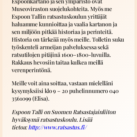
Espoonkartano ja sen ympäristö ovat
Museoviraston suojelukohteita. Myös me
Espoon Tallin ratsastuskoulun yrittäjät
haluamme kunnioittaa ja vaalia kartanon ja
sen miljöön pitkää historiaa ja perinteitä.
Historia on tärkeää myös meille. Tolletin suku
työskenteli armeijan palveluksessa sekä
ratsutilojen pitäjinä 1600–1800-luvuilla.
Rakkaus hevosiin taitaa kulkea meillä
verenperintönä.
Meille voit aina soittaa, vastaan mielelläni
kysymyksiisi klo 9 – 20 puhelinnumero 040
3561099 (Elisa).
Espoon Talli on Suomen Ratsastajainliiton
hyväksymä ratsastuskoulu. Lisää
tietoa:
http://www.ratsastus.fi/