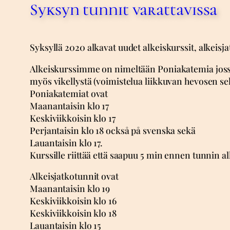
Syksyn tunnit varattavissa
Syksyllä 2020 alkavat uudet alkeiskurssit, alkeisja
Alkeiskurssimme on nimeltään Poniakatemia jossa
myös vikellystä (voimistelua liikkuvan hevosen sel
Poniakatemiat ovat
Maanantaisin klo 17
Keskiviikkoisin klo 17
Perjantaisin klo 18 också på svenska sekä
Lauantaisin klo 17.
Kurssille riittää että saapuu 5 min ennen tunnin a
Alkeisjatkotunnit ovat
Maanantaisin klo 19
Keskiviikkoisin klo 16
Keskiviikkoisin klo 18
Lauantaisin klo 15