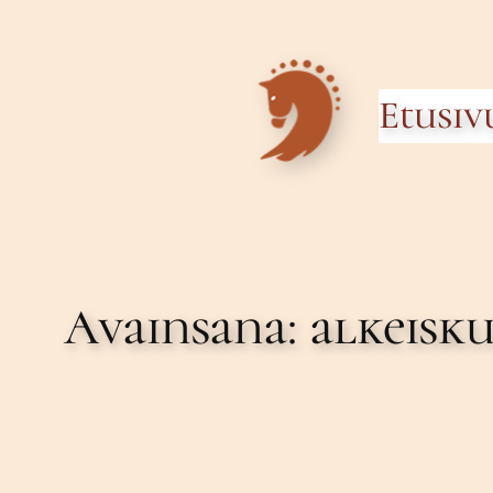
Siirry
sisältöön
Etusiv
Avainsana:
alkeisku