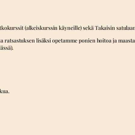
tkokurssit (alkeiskurssin käyneille) sekä Takaisin satulaan
 ratsastuksen lisäksi opetamme ponien hoitoa ja maastak
ässä).
lkua.