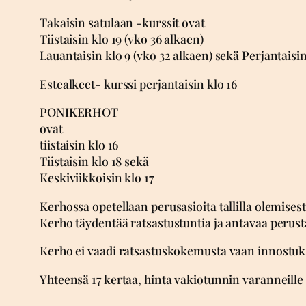
Takaisin satulaan -kurssit ovat
Tiistaisin klo 19 (vko 36 alkaen)
Lauantaisin klo 9 (vko 32 alkaen) sekä Perjantaisin
Estealkeet- kurssi perjantaisin klo 16
PONIKERHOT
ovat
tiistaisin klo 16
Tiistaisin klo 18 sekä
Keskiviikkoisin klo 17
Kerhossa opetellaan perusasioita tallilla olemise
Kerho täydentää ratsastustuntia ja antavaa perust
Kerho ei vaadi ratsastuskokemusta vaan innostuks
Yhteensä 17 kertaa, hinta vakiotunnin varanneille 