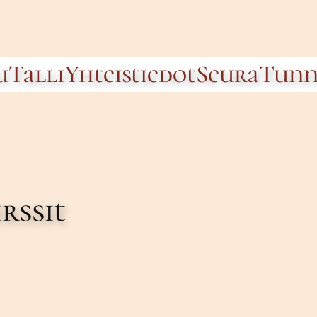
u
Talli
Yhteistiedot
Seura
Tunn
rssit