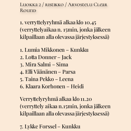
Luokka 2 / ristikko / Arvostelu Clear
Round
1. verryttelyryhmä alkaa klo 10.45
(verryttelyaikaa n. 15min, jonka jälkeen
kilpaillaan alla olevassa järjestyksessä)
1. Lumia Mikkonen – Kunkku
2. Lotta Donner – Jack
3. Mira Salmi – Sima
4. Elli Väänänen – Parsa
5. Taina Pekko – Leena
6. Klaara Korhonen – Heidi
Verryttelyryhmä alkaa klo 11.20
(verryttely aikaa n.15min, jonka jälkeen
kilpaillaan alla olevassa järjestyksessä)
7. Lykke Forssel – Kunkku