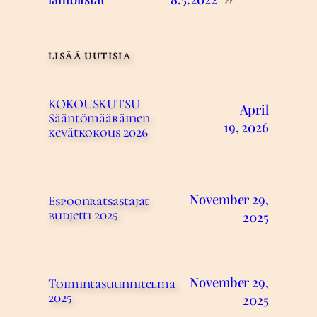
LISÄÄ UUTISIA
KOKOUSKUTSU
April
Sääntömääräinen
19, 2026
kevätkokous 2026
November 29,
Espoonratsastajat
budjetti 2025
2025
November 29,
Toimintasuunnitelma
2025
2025