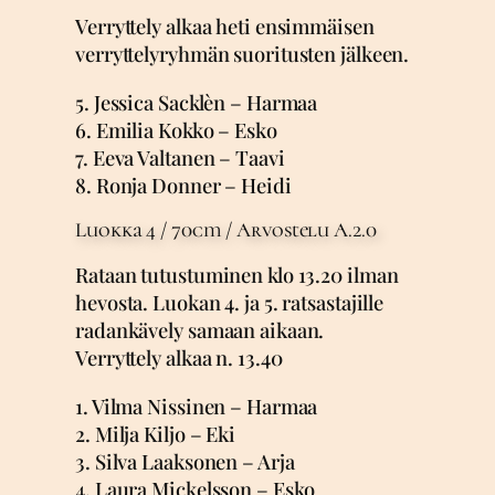
Verryttely alkaa heti ensimmäisen
verryttelyryhmän suoritusten jälkeen.
5. Jessica Sacklèn – Harmaa
6. Emilia Kokko – Esko
7. Eeva Valtanen – Taavi
8. Ronja Donner – Heidi
Luokka 4 / 70cm / Arvostelu A.2.0
Rataan tutustuminen klo 13.20 ilman
hevosta. Luokan 4. ja 5. ratsastajille
radankävely samaan aikaan.
Verryttely alkaa n. 13.40
1. Vilma Nissinen – Harmaa
2. Milja Kiljo – Eki
3. Silva Laaksonen – Arja
4. Laura Mickelsson – Esko