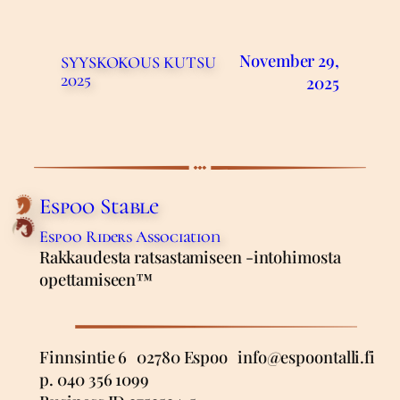
November 29,
SYYSKOKOUS KUTSU
2025
2025
Espoo Stable
Espoo Riders Association
Rakkaudesta ratsastamiseen -intohimosta
opettamiseen™
Finnsintie 6 02780 Espoo info@espoontalli.fi
p. 040 356 1099