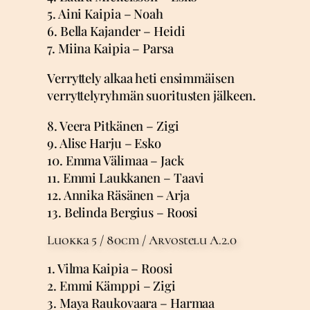
5. Aini Kaipia – Noah
6. Bella Kajander – Heidi
7. Miina Kaipia – Parsa
Verryttely alkaa heti ensimmäisen
verryttelyryhmän suoritusten jälkeen.
8. Veera Pitkänen – Zigi
9. Alise Harju – Esko
10. Emma Välimaa – Jack
11. Emmi Laukkanen – Taavi
12. Annika Räsänen – Arja
13. Belinda Bergius – Roosi
Luokka 5 / 80cm / Arvostelu A.2.0
1. Vilma Kaipia – Roosi
2. Emmi Kämppi – Zigi
3. Maya Raukovaara – Harmaa