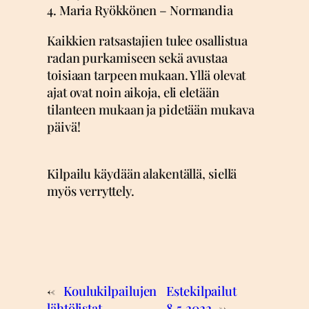
4. Maria Ryökkönen – Normandia
Kaikkien ratsastajien tulee osallistua
radan purkamiseen sekä avustaa
toisiaan tarpeen mukaan. Yllä olevat
ajat ovat noin aikoja, eli eletään
tilanteen mukaan ja pidetään mukava
päivä!
Kilpailu käydään alakentällä, siellä
myös verryttely.
←
Koulukilpailujen
Estekilpailut
lähtölistat
8.5.2022
→