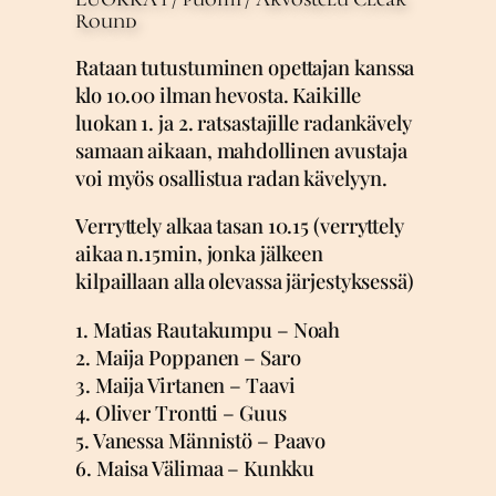
Round
Rataan tutustuminen opettajan kanssa
klo 10.00 ilman hevosta. Kaikille
luokan 1. ja 2. ratsastajille radankävely
samaan aikaan, mahdollinen avustaja
voi myös osallistua radan kävelyyn.
Verryttely alkaa tasan 10.15 (verryttely
aikaa n.15min, jonka jälkeen
kilpaillaan alla olevassa järjestyksessä)
1. Matias Rautakumpu – Noah
2. Maija Poppanen – Saro
3. Maija Virtanen – Taavi
4. Oliver Trontti – Guus
5. Vanessa Männistö – Paavo
6. Maisa Välimaa – Kunkku