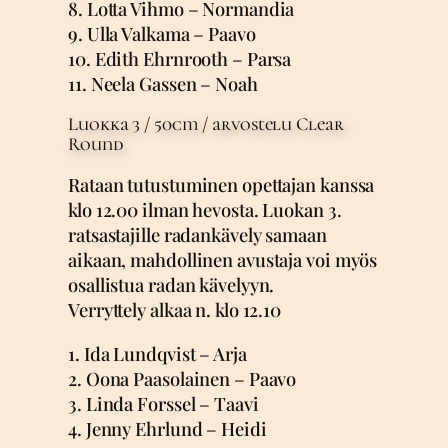
8. Lotta Vihmo – Normandia
9. Ulla Valkama – Paavo
10. Edith Ehrnrooth – Parsa
11. Neela Gassen – Noah
Luokka 3 / 50cm / arvostelu Clear
Round
Rataan tutustuminen opettajan kanssa
klo 12.00 ilman hevosta. Luokan 3.
ratsastajille radankävely samaan
aikaan, mahdollinen avustaja voi myös
osallistua radan kävelyyn.
Verryttely alkaa n. klo 12.10
1. Ida Lundqvist – Arja
2. Oona Paasolainen – Paavo
3. Linda Forssel – Taavi
4. Jenny Ehrlund – Heidi