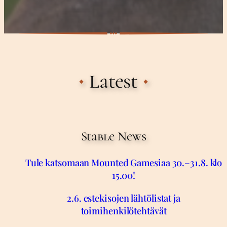
Latest
Stable News
Tule katsomaan Mounted Gamesiaa 30.–31.8. klo
15.00!
2.6. estekisojen lähtölistat ja
toimihenkilötehtävät