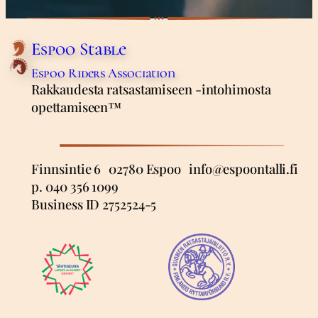
Espoo Stable
Espoo Riders Association
Rakkaudesta ratsastamiseen -intohimosta
opettamiseen™
Finnsintie 6 02780 Espoo info@espoontalli.fi
p. 040 356 1099
Business ID 2752524-5